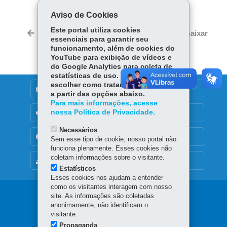
Fa
Wh
Lin
Aviso de Cookies
ce
ats
ke
Twi
Este portal utiliza cookies
bo
Ap
dIn
Voltar
Início
Imprimir
Baixar
tter
essenciais para garantir seu
ok
p
funcionamento, além de cookies do
YouTube para exibição de vídeos e
do Google Analytics para coleta de
estatísticas de uso. Você pode
escolher como tratamos os cookies
DENUNCIE CORRUPÇÃO
a partir das opções abaixo.
Para mais informações, acesse
nossa Política de Privacidade.
OUVIDORIA
Necessários
TRANSPARÊNCIA INSTITUCIONAL
Sem esse tipo de cookie, nosso portal não
funciona plenamente. Esses cookies não
coletam informações sobre o visitante.
MAPA DO SITE
Estatísticos
Esses cookies nos ajudam a entender
como os visitantes interagem com nosso
Navegação
site. As informações são coletadas
anonimamente, não identificam o
principal
visitante.
Propaganda