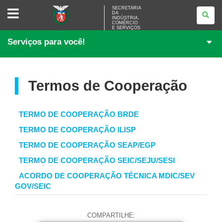
SECRETARIA
SECRETARIA
DA
DA
INDÚSTRIA,
INDÚSTRIA,
COMÉRCIO
COMÉRCIO
E SERVIÇOS
E
Serviços para você!
SERVIÇOS
Termos de Cooperação
TERMO DE COOPERAÇÃO BRDE
TERMO DE COOPERAÇÃO ILISP
TERMO DE COOPERAÇÃO SEAP/EGP
TERMO DE COOPERAÇÃO SEIC/SEJU/SESI
ACORDO DE COOPERAÇÃO TÉCNICA MDIC/SEV
GOV/SEIC
COMPARTILHE: