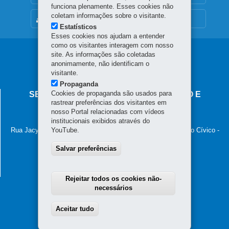
funciona plenamente. Esses cookies não
coletam informações sobre o visitante.
MAPA DO SITE
Estatísticos
Esses cookies nos ajudam a entender
como os visitantes interagem com nosso
Navegação
site. As informações são coletadas
anonimamente, não identificam o
principal
visitante.
Propaganda
Cookies de propaganda são usados para
SECRETARIA DA INDÚSTRIA, COMÉRCIO E
rastrear preferências dos visitantes em
SERVIÇOS
nosso Portal relacionadas com vídeos
institucionais exibidos através do
Palácio das Araucárias
Rua Jacy Loureiro de Campos, s/n - 5º andar - ALA C - Centro Cívico
YouTube.
-
80530-140
-
Curitiba
-
PR
MAPA
Salvar preferências
(41) 3235-8898
E-mail:
seic@seic.pr.gov.br
Horário de atendimento: das 8h às 18h
Rejeitar todos os cookies não-
necessários
Aceitar tudo
Withdraw consent