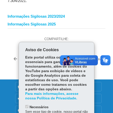
7.304/2021.
Informações Sigilosas 2023/2024
Informações Sigilosas 2025
COMPARTILHE:
Fa
Wh
Lin
Aviso de Cookies
ce
ats
ke
Twi
Este portal utiliza cookies
bo
Ap
dIn
Voltar
Início
Imprimir
Baixar
tter
essenciais para garantir seu
ok
p
funcionamento, além de cookies do
YouTube para exibição de vídeos e
do Google Analytics para coleta de
estatísticas de uso. Você pode
escolher como tratamos os cookies
DENUNCIE CORRUPÇÃO
a partir das opções abaixo.
Para mais informações, acesse
nossa Política de Privacidade.
OUVIDORIA
Necessários
TRANSPARÊNCIA INSTITUCIONAL
Sem esse tipo de cookie, nosso portal não