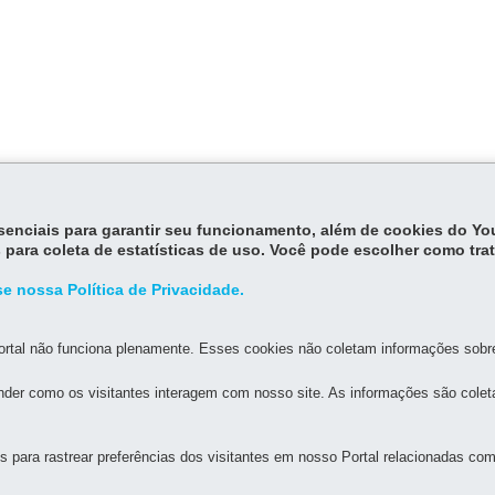
essenciais para garantir seu funcionamento, além de cookies do Y
 para coleta de estatísticas de uso. Você pode escolher como tra
e nossa Política de Privacidade.
rtal não funciona plenamente. Esses cookies não coletam informações sobre 
der como os visitantes interagem com nosso site. As informações são cole
MAPA DO SITE
DENUNCIE CORRUPÇÃO
para rastrear preferências dos visitantes em nosso Portal relacionadas com 
NDÚSTRIA, COMÉRCIO E SERVIÇOS