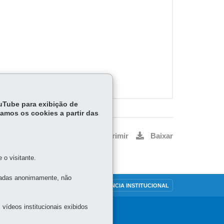
ouTube para exibição de
tamos os cookies a partir das
Voltar
Início
Imprimir
Baixar
o visitante.
tadas anonimamente, não
OUVIDORIA
TRANSPARÊNCIA INSTITUCIONAL
vídeos institucionais exibidos