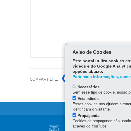
Aviso de Cookies
Este portal utiliza cookies 
vídeos e do Google Analytics
opções abaixo.
Para mais informações, acess
Fa
Wh
Lin
COMPARTILHE:
ce
ats
ke
Twi
Necessários
bo
Ap
dIn
Sem esse tipo de cookie, nosso po
tter
ok
Estatísticos
p
Esses cookies nos ajudam a enten
identificam o visitante.
Propaganda
Cookies de propaganda são usados 
Navegação
através do YouTube.
SECRETARIA DA I