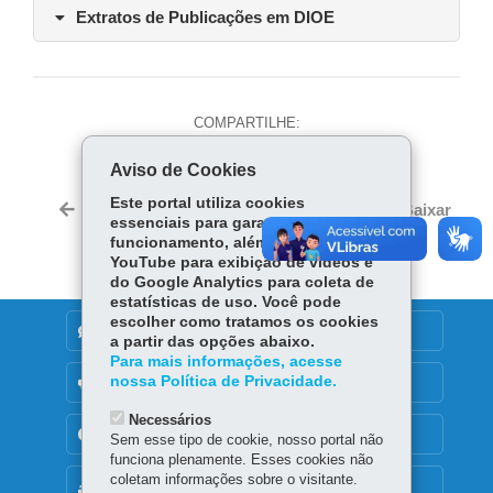
Extratos de Publicações em DIOE
COMPARTILHE:
Fa
Wh
Lin
Aviso de Cookies
ce
ats
ke
Twi
Este portal utiliza cookies
bo
Ap
dIn
Voltar
Início
Imprimir
Baixar
tter
essenciais para garantir seu
ok
p
funcionamento, além de cookies do
YouTube para exibição de vídeos e
do Google Analytics para coleta de
estatísticas de uso. Você pode
escolher como tratamos os cookies
DENUNCIE CORRUPÇÃO
a partir das opções abaixo.
Para mais informações, acesse
nossa Política de Privacidade.
OUVIDORIA
Necessários
TRANSPARÊNCIA INSTITUCIONAL
Sem esse tipo de cookie, nosso portal não
funciona plenamente. Esses cookies não
coletam informações sobre o visitante.
MAPA DO SITE