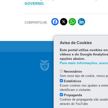
GOVERNO.
Fa
Wh
Lin
COMPARTILHE:
ce
ats
ke
Twi
bo
Ap
dIn
tter
ok
p
Aviso de Cookies
Este portal utiliza cookies 
vídeos e do Google Analytics
Navegação
opções abaixo.
SECRETARIA DA I
Para mais informações, acess
principal
Palácio das Araucárias
Necessários
Rua Jacy Loureiro de Cam
Sem esse tipo de cookie, nosso po
(41) 3235-8898
Estatísticos
E-mail:
seic@seic.pr.gov.
Esses cookies nos ajudam a enten
identificam o visitante.
Horário de atendimento: 
Propaganda
Cookies de propaganda são usados 
através do YouTube.