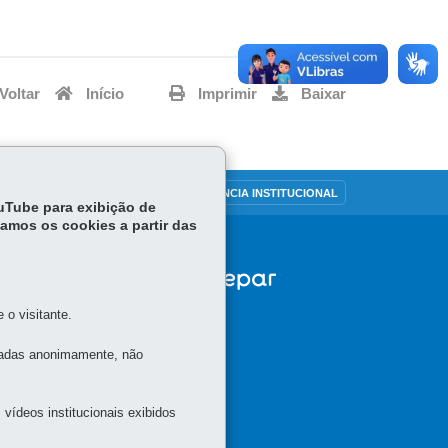
Voltar
Início
Imprimir
Baixar
OUVIDORIA
TRANSPARÊNCIA INSTITUCIONAL
ouTube para exibição de
tamos os cookies a partir das
APA
o visitante.
tadas anonimamente, não
vídeos institucionais exibidos