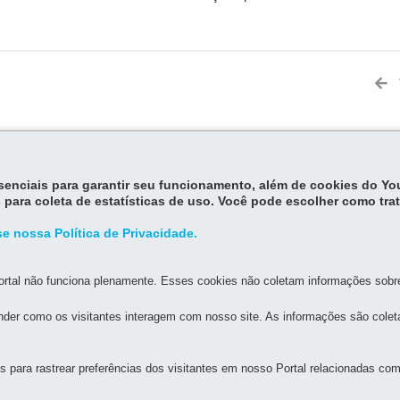
MAPA DO SITE
DENUNCIE CORRUPÇÃO
essenciais para garantir seu funcionamento, além de cookies do Y
 para coleta de estatísticas de uso. Você pode escolher como tra
NDÚSTRIA, COMÉRCIO E SERVIÇOS
e nossa Política de Privacidade.
pos, s/n - 5º andar - ALA C - Centro Cívico
-
80530-140
-
Curitiba
-
PR
M
rtal não funciona plenamente. Esses cookies não coletam informações sobre 
br
der como os visitantes interagem com nosso site. As informações são cole
das 8h às 18h
para rastrear preferências dos visitantes em nosso Portal relacionadas com 