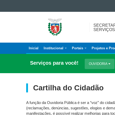
Ir para o conteúdo
Ir para a navegação
SECRETARIA
Ir para a busca
SECRETAR
DA
Mapa do site
SERVIÇOS
INDÚSTRIA,
COMÉRCIO
E
Inicial
Institucional
Portais
Projetos e Pr
Navegação
SERVIÇOS
principal
Serviços para você!
OUVIDORIA
Cartilha do Cidadão
A função da Ouvidoria Pública é ser a “voz” do cida
(reclamações, denúncias, sugestões, elogios e dema
manifestações, é possível realizar melhorias para 