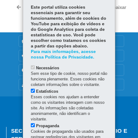
Twi
bo
Ap
dIn
Voltar
Este portal utiliza cookies
Início
Imprimir
Baixar
tter
essenciais para garantir seu
ok
p
funcionamento, além de cookies do
YouTube para exibição de vídeos e
do Google Analytics para coleta de
estatísticas de uso. Você pode
escolher como tratamos os cookies
DENUNCIE CORRUPÇÃO
a partir das opções abaixo.
Para mais informações, acesse
OUVIDORIA
nossa Política de Privacidade.
Necessários
TRANSPARÊNCIA INSTITUCIONAL
Sem esse tipo de cookie, nosso portal não
funciona plenamente. Esses cookies não
coletam informações sobre o visitante.
MAPA DO SITE
Estatísticos
Esses cookies nos ajudam a entender
como os visitantes interagem com nosso
Navegação
site. As informações são coletadas
anonimamente, não identificam o
principal
visitante.
Propaganda
SECRETARIA DA INDÚSTRIA, COMÉRCIO E
Cookies de propaganda são usados para
rastrear preferências dos visitantes em