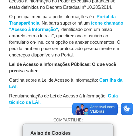
acesso à informação no Poder Executivo paranaense
estão definidos no Decreto Estadual nº 10.285/2014.
O principal meio para pedir informações é o
Portal da
Transparência
. Na barra superior há um
ícone chamado
"Acesso à Informação"
, identificado com um balão
amarelo com a letra “i”, que direciona o usuário ao
formulário on-line, com opção de anexar documentos. O
pedido também pode ser protocolado pessoalmente em
endereços disponíveis no Portal.
Lei de Acesso a Informações Públicas: O que você
precisa saber.
Cartilha sobre a Lei de Acesso à Informação:
Cartilha da
LAI.
Regulamentação de Lei de Acesso à Informação:
Guia
técnico da LAI.
COMPARTILHE:
Fa
Wh
Lin
Aviso de Cookies
ce
ats
ke