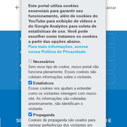
Twi
Este portal utiliza cookies
bo
Ap
dIn
Voltar
Início
Imprimir
Baixar
tter
essenciais para garantir seu
ok
p
funcionamento, além de cookies do
YouTube para exibição de vídeos e
do Google Analytics para coleta de
estatísticas de uso. Você pode
escolher como tratamos os cookies
DENUNCIE CORRUPÇÃO
a partir das opções abaixo.
Para mais informações, acesse
nossa Política de Privacidade.
OUVIDORIA
Necessários
TRANSPARÊNCIA INSTITUCIONAL
Sem esse tipo de cookie, nosso portal não
funciona plenamente. Esses cookies não
coletam informações sobre o visitante.
MAPA DO SITE
Estatísticos
Esses cookies nos ajudam a entender
como os visitantes interagem com nosso
Navegação
site. As informações são coletadas
anonimamente, não identificam o
principal
visitante.
Propaganda
Cookies de propaganda são usados para
SECRETARIA DA INDÚSTRIA, COMÉRCIO E
rastrear preferências dos visitantes em
SERVIÇOS