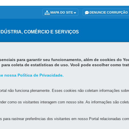
MAPA DO SITE
DENUNCIE CORRUPÇÃO
NDÚSTRIA, COMÉRCIO E SERVIÇOS
pos, s/n - 5º andar - ALA C - Centro Cívico
-
80530-140
-
Curitiba
-
PR
M
br
essenciais para garantir seu funcionamento, além de cookies do Y
das 8h às 18h
 para coleta de estatísticas de uso. Você pode escolher como tra
e nossa Política de Privacidade.
rtal não funciona plenamente. Esses cookies não coletam informações sobre 
der como os visitantes interagem com nosso site. As informações são cole
para rastrear preferências dos visitantes em nosso Portal relacionadas com 