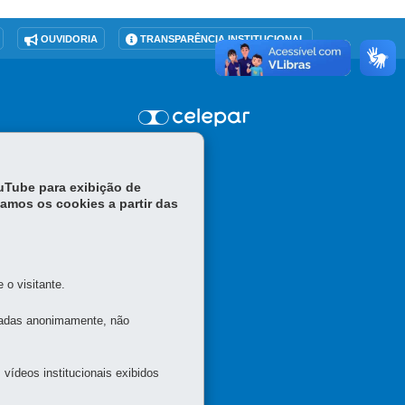
OUVIDORIA
TRANSPARÊNCIA INSTITUCIONAL
APA
ouTube para exibição de
tamos os cookies a partir das
o visitante.
tadas anonimamente, não
vídeos institucionais exibidos