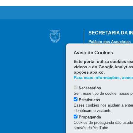
Navegação
SECRETARIA DA I
principal
Palácio das Araucárias
Rua Jacy Loureiro de Cam
Aviso de Cookies
(41) 3235-8898
E-mail:
seic@seic.pr.gov.
Este portal utiliza cookies 
Horário de atendimento: 
vídeos e do Google Analytics
opções abaixo.
Para mais informações, acess
Necessários
Sem esse tipo de cookie, nosso po
Estatísticos
Esses cookies nos ajudam a enten
identificam o visitante.
Propaganda
Cookies de propaganda são usados 
através do YouTube.