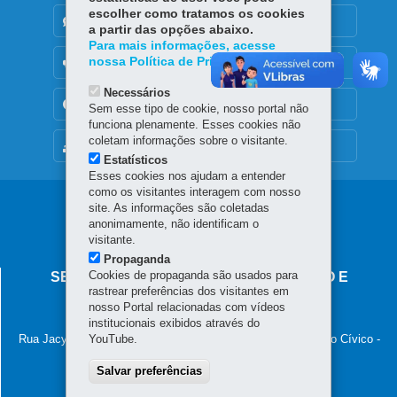
escolher como tratamos os cookies
DENUNCIE CORRUPÇÃO
a partir das opções abaixo.
Para mais informações, acesse
nossa Política de Privacidade.
OUVIDORIA
Necessários
TRANSPARÊNCIA INSTITUCIONAL
Sem esse tipo de cookie, nosso portal não
funciona plenamente. Esses cookies não
coletam informações sobre o visitante.
MAPA DO SITE
Estatísticos
Esses cookies nos ajudam a entender
como os visitantes interagem com nosso
Navegação
site. As informações são coletadas
anonimamente, não identificam o
principal
visitante.
Propaganda
Cookies de propaganda são usados para
SECRETARIA DA INDÚSTRIA, COMÉRCIO E
rastrear preferências dos visitantes em
SERVIÇOS
nosso Portal relacionadas com vídeos
institucionais exibidos através do
Palácio das Araucárias
Rua Jacy Loureiro de Campos, s/n - 5º andar - ALA C - Centro Cívico
YouTube.
-
80530-140
-
Curitiba
-
PR
MAPA
Salvar preferências
(41) 3235-8898
E-mail:
seic@seic.pr.gov.br