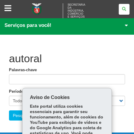
SECRETARIA
SECRETARIA
DA
DA
INDÚSTRIA,
INDÚSTRIA,
COMÉRCIO
COMÉRCIO
E SERVIÇOS
E
Serviços para você!
SERVIÇOS
autoral
Palavras-chave
Período
Aviso de Cookies
Este portal utiliza cookies
essenciais para garantir seu
Pesquisar
funcionamento, além de cookies do
YouTube para exibição de vídeos e
do Google Analytics para coleta de
estatísticas de uso. Você pode