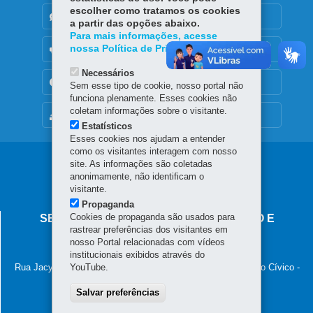
escolher como tratamos os cookies
DENUNCIE CORRUPÇÃO
a partir das opções abaixo.
Para mais informações, acesse
nossa Política de Privacidade.
OUVIDORIA
Necessários
TRANSPARÊNCIA INSTITUCIONAL
Sem esse tipo de cookie, nosso portal não
funciona plenamente. Esses cookies não
coletam informações sobre o visitante.
MAPA DO SITE
Estatísticos
Esses cookies nos ajudam a entender
como os visitantes interagem com nosso
Navegação
site. As informações são coletadas
anonimamente, não identificam o
principal
visitante.
Propaganda
Cookies de propaganda são usados para
SECRETARIA DA INDÚSTRIA, COMÉRCIO E
rastrear preferências dos visitantes em
SERVIÇOS
nosso Portal relacionadas com vídeos
institucionais exibidos através do
Palácio das Araucárias
Rua Jacy Loureiro de Campos, s/n - 5º andar - ALA C - Centro Cívico
YouTube.
-
80530-140
-
Curitiba
-
PR
MAPA
Salvar preferências
(41) 3235-8898
E-mail:
seic@seic.pr.gov.br