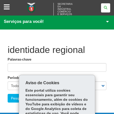
SECRETARIA
SECRETARIA
DA
DA
INDÚSTRIA,
INDÚSTRIA,
COMÉRCIO
COMÉRCIO
E SERVIÇOS
E
Serviços para você!
SERVIÇOS
identidade regional
Palavras-chave
Período
Aviso de Cookies
Este portal utiliza cookies
essenciais para garantir seu
Pesquisar
funcionamento, além de cookies do
YouTube para exibição de vídeos e
do Google Analytics para coleta de
estatísticas de uso. Você pode