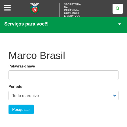
SECRETARIA
SECRETARIA
DA
DA
INDÚSTRIA,
INDÚSTRIA,
COMÉRCIO
COMÉRCIO
E SERVIÇOS
E
Serviços para você!
SERVIÇOS
Marco Brasil
Palavras-chave
Período
Pesquisar