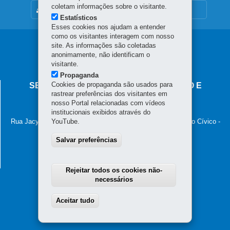
coletam informações sobre o visitante.
MAPA DO SITE
Estatísticos
Esses cookies nos ajudam a entender
como os visitantes interagem com nosso
Navegação
site. As informações são coletadas
anonimamente, não identificam o
principal
visitante.
Propaganda
Cookies de propaganda são usados para
SECRETARIA DA INDÚSTRIA, COMÉRCIO E
rastrear preferências dos visitantes em
SERVIÇOS
nosso Portal relacionadas com vídeos
Palácio das Araucárias
institucionais exibidos através do
Rua Jacy Loureiro de Campos, s/n - 5º andar - ALA C - Centro Cívico
-
YouTube.
80530-140
-
Curitiba
-
PR
MAPA
(41) 3235-8898
Salvar preferências
E-mail:
seic@seic.pr.gov.br
Horário de atendimento: das 8h às 18h
Rejeitar todos os cookies não-
necessários
Aceitar tudo
Withdraw consent