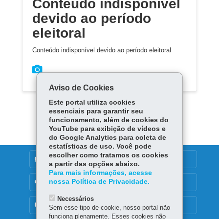
Conteúdo indisponível
devido ao período
eleitoral
Conteúdo indisponível devido ao período eleitoral
Aviso de Cookies
Este portal utiliza cookies
essenciais para garantir seu
funcionamento, além de cookies do
YouTube para exibição de vídeos e
do Google Analytics para coleta de
estatísticas de uso. Você pode
escolher como tratamos os cookies
DENUNCIE CORRUPÇÃO
a partir das opções abaixo.
Para mais informações, acesse
nossa Política de Privacidade.
OUVIDORIA
Necessários
TRANSPARÊNCIA INSTITUCIONAL
Sem esse tipo de cookie, nosso portal não
funciona plenamente. Esses cookies não